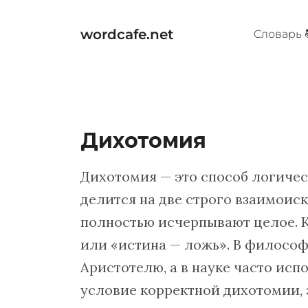
Перейти
к
wordcafe.net
Cловарь 
содержимому
Дихотомия
Дихотомия — это способ логичес
делится на две строго взаимоис
полностью исчерпывают целое. 
или «истина — ложь». В философ
Аристотелю, а в науке часто исп
условие корректной дихотомии, 