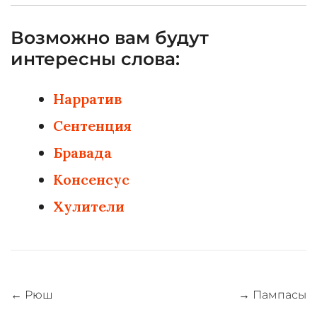
Возможно вам будут
интересны слова:
Нарратив
Сентенция
Бравада
Консенсус
Хулители
Навигация
←
Рюш
→
Пампасы
по