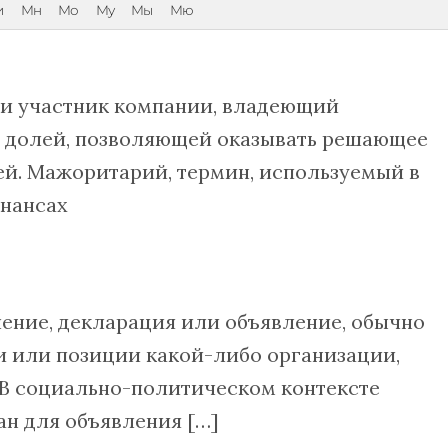
и
Мн
Мо
Му
Мы
Мю
и участник компании, владеющий
 долей, позволяющей оказывать решающее
ей. Мажоритарий, термин, используемый в
нансах
ение, декларация или объявление, обычно
и или позиции какой-либо организации,
 В социально-политическом контексте
н для объявления […]