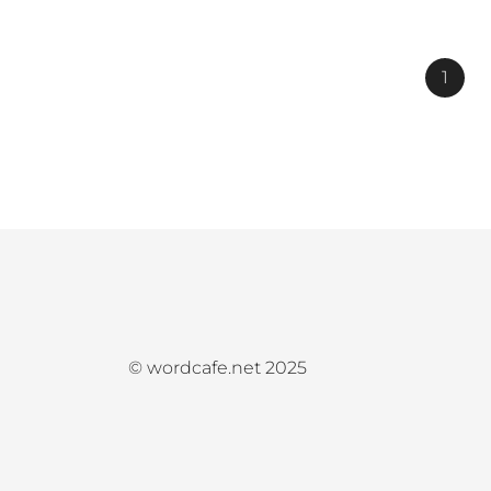
Пагинация
1
записей
© wordcafe.net 2025