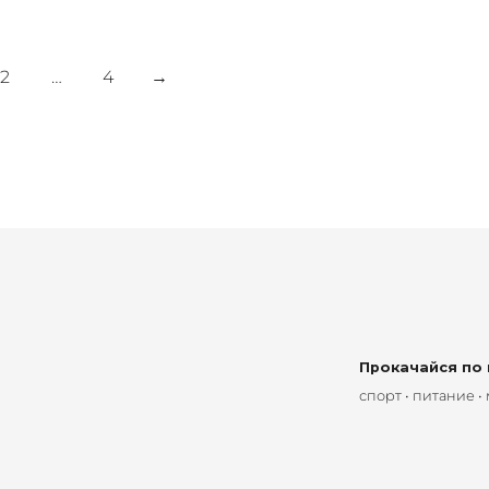
2
…
4
→
Прокачайся по
спорт • питание •