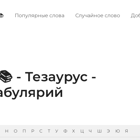
📚
Популярные cлова
Случайное слово
Доб
 - Тезаурус -
абулярий
Н
О
П
Р
С
Т
У
Ф
Х
Ц
Ч
Ш
Э
Ю
Я