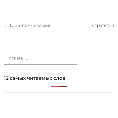
Навигация
←
Триботехнический
→
Стратегия
по
записям
Search
for:
12 самых читаемых слов