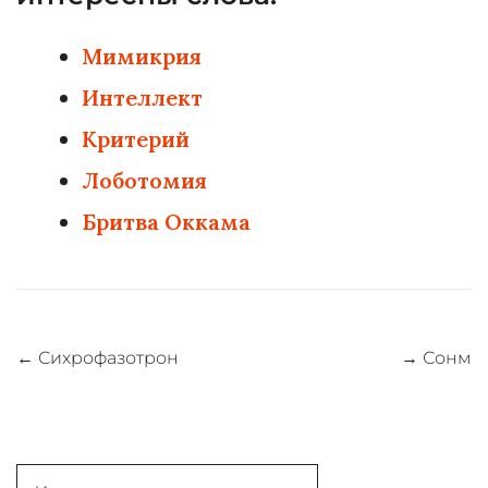
Мимикрия
Интеллект
Критерий
Лоботомия
Бритва Оккама
Навигация
←
Сихрофазотрон
→
Сонм
по
записям
Search