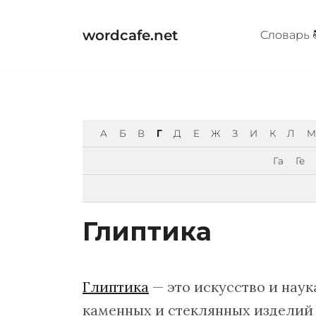
Перейти
к
wordcafe.net
Cловарь 
содержимому
А
Б
В
Г
Д
Е
Ж
З
И
К
Л
М
Га
Ге
Глиптика
Глиптика
— это искусство и наук
каменных и стеклянных изделий 