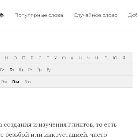
📚
Популярные cлова
Случайное слово
Доб
Н
О
П
Р
С
Т
У
Ф
Х
Ц
Ч
Ш
Э
Ю
Я
Ги
Гл
Гн
Го
Гр
Гу
Гла
Гли
Гло
а создания и изучения глиптов, то есть
с резьбой или инкрустацией, часто