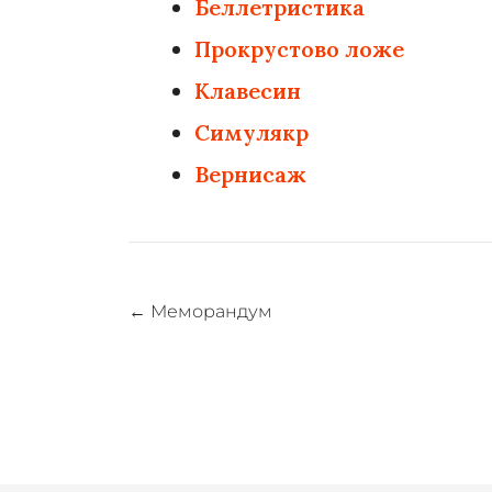
Беллетристика
Прокрустово ложе
Клавесин
Симулякр
Вернисаж
Навигация
←
Меморандум
по
записям