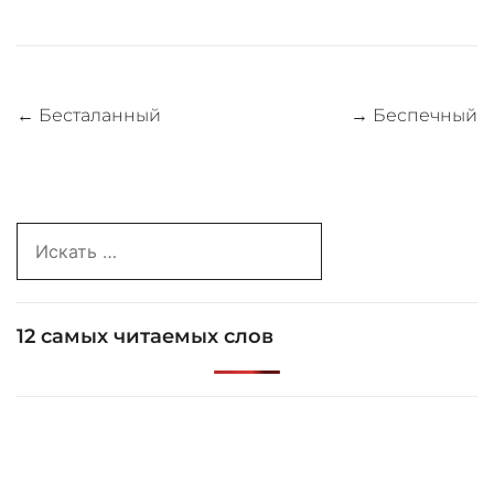
Навигация
←
Бесталанный
→
Беспечный
по
записям
Search
for:
12 самых читаемых слов