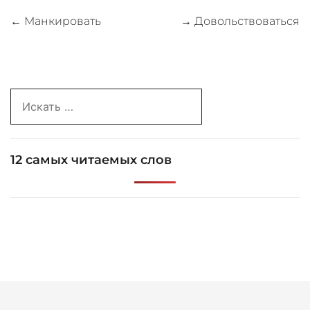
Навигация
←
Манкировать
→
Довольствоваться
по
записям
Search
for:
12 самых читаемых слов