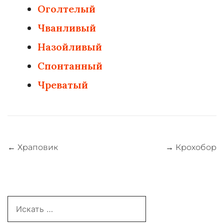
Оголтелый
Чванливый
Назойливый
Спонтанный
Чреватый
Навигация
←
Храповик
→
Крохобор
по
записям
Search
for: