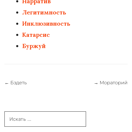
Нарратив
Легитимность
Инклюзивность
Катарсис
Буржуй
Навигация
←
Бздеть
→
Мораторий
по
записям
Search
for: