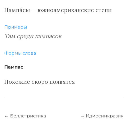
Пампáсы — южноамериканские степи
Примеры
Там среди пампасов
Формы слова
Пампас
Похожие скоро появятся
Навигация
←
Беллетристика
→
Идиосинкразия
по