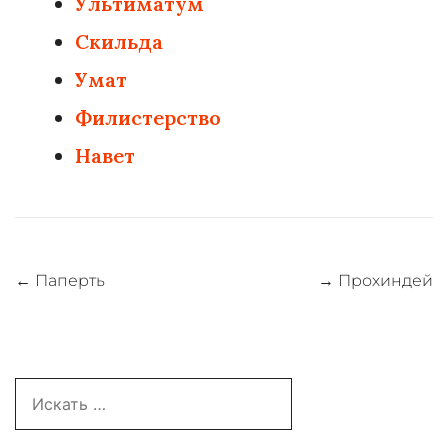
Ультиматум
Скильда
Умат
Филистерство
Навет
Навигация
←
Паперть
→
Прохиндей
по
записям
Search
for: