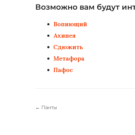
Возможно вам будут инт
Вопиющий
Ахинея
Сдюжить
Метафора
Пафос
Навигация
←
Панты
по