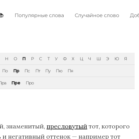
📚
Популярные cлова
Случайное слово
Доб
Н
О
П
Р
С
Т
У
Ф
Х
Ц
Ч
Ш
Э
Ю
Я
По
Пр
Пс
Пт
Пу
Пю
Пя
Пра
Пре
Про
й, знаменитый,
пресловутый
тот, которого
 и негативный оттенок — например тот