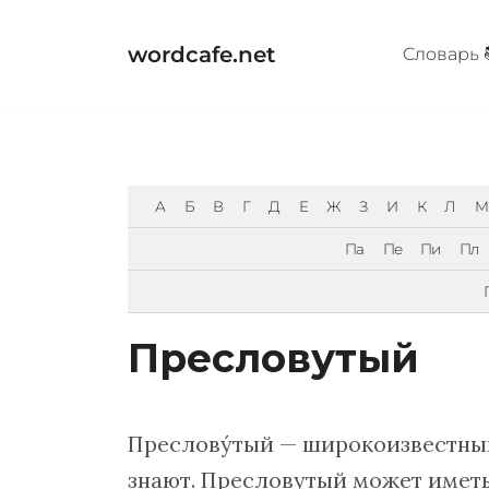
Перейти
к
wordcafe.net
Cловарь 
содержимому
А
Б
В
Г
Д
Е
Ж
З
И
К
Л
М
Па
Пе
Пи
Пл
Пресловутый
Преслову́тый — широкоизвестны
знают. Пресловутый может иметь