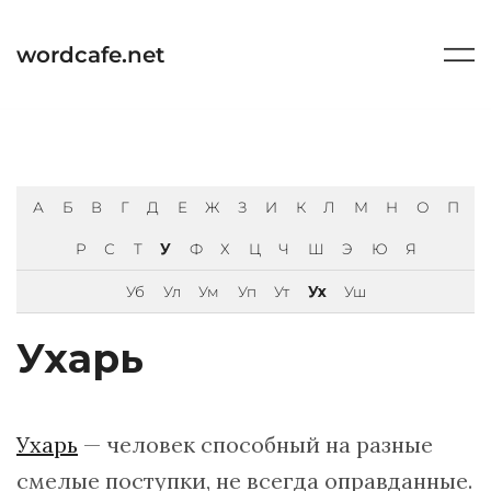
Перейти
к
wordcafe.net
содержимому
А
Б
В
Г
Д
Е
Ж
З
И
К
Л
М
Н
О
П
Р
С
Т
У
Ф
Х
Ц
Ч
Ш
Э
Ю
Я
Уб
Ул
Ум
Уп
Ут
Ух
Уш
Ухарь
Ухарь
— человек способный на разные
смелые поступки, не всегда оправданные.