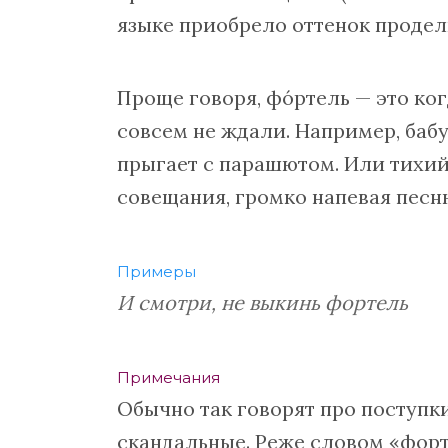
языке приобрело оттенок продел
Проще говоря, фóртель — это ког
совсем не ждали. Например, бабу
прыгает с парашютом. Или тихий
совещания, громко напевая песню
Примеры
И смотри, не выкинь фортель
Примечания
Обычно так говорят про поступк
скандальные. Реже словом «фор