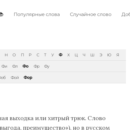
📚
Популярные cлова
Случайное слово
Доб
Н
О
П
Р
С
Т
У
Ф
Х
Ц
Ч
Ш
Э
Ю
Я
Фи
Фл
Фо
Фр
Фу
Фоб
Фой
Фор
ная выходка или хитрый трюк. Слово
«выгода, преимущество»), но в русском