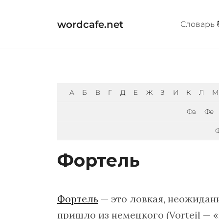
Перейти
к
wordcafe.net
Cловарь 
содержимому
А
Б
В
Г
Д
Е
Ж
З
И
К
Л
М
Фа
Фе
Фортель
Фортель
— это ловкая, неожидан
пришло из немецкого (Vorteil — 