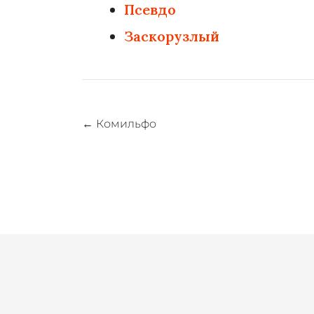
Псевдо
Заскорузлый
Навигация
←
Комильфо
по
записям