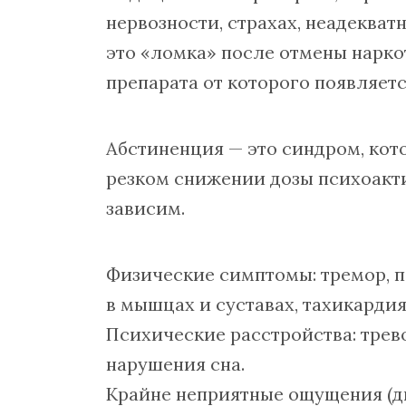
нервозности, страхах, неадеква
это «ломка» после отмены нарко
препарата от которого появляетс
Абстиненция — это синдром, кот
резком снижении дозы психоакти
зависим.
Физические симптомы: тремор, по
в мышцах и суставах, тахикарди
Психические расстройства: трево
нарушения сна.
Крайне неприятные ощущения (ди