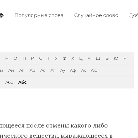
📚
Популярные cлова
Случайное слово
Доб
Н
О
П
Р
С
Т
У
Ф
Х
Ц
Ч
Ш
Э
Ю
Я
Ам
Ан
Ап
Ар
Ас
Ат
Ау
Аф
Ах
Аю
Абб
Абс
яющееся после отмены какого либо
тического вещества, выражающееся в