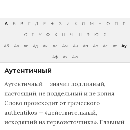
А
Б
В
Г
Д
Е
Ж
З
И
К
Л
М
Н
О
П
Р
С
Т
У
Ф
Х
Ц
Ч
Ш
Э
Ю
Я
Аб
Ав
Аг
Ад
Ак
Ал
Ам
Ан
Ап
Ар
Ас
Ат
Ау
Аф
Ах
Аю
Аутентичный
Аутентичный — значит подлинный,
настоящий, не поддельный и не копия.
Слово происходит от греческого
authentikos — «действительный,
исходящий из первоисточника». Главный