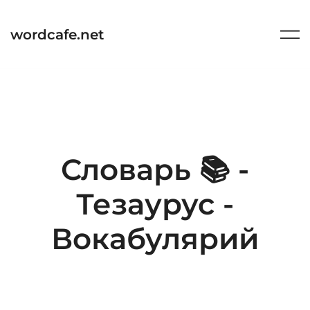
Перейти
к
wordcafe.net
содержимому
Словарь 📚 -
Тезаурус -
Вокабулярий