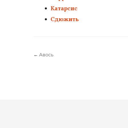
Катарсис
Сдюжить
Навигация
←
Авось
по
записям