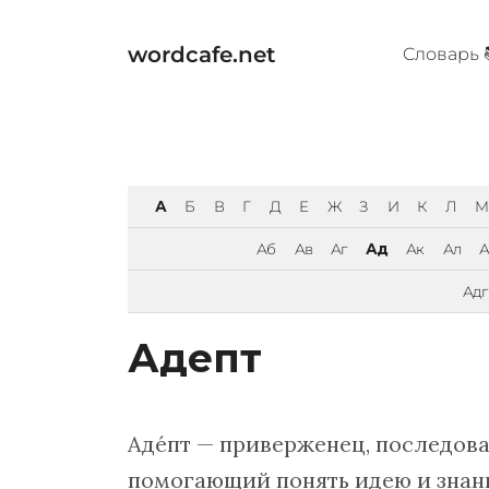
Перейти
к
wordcafe.net
Cловарь 
содержимому
А
Б
В
Г
Д
Е
Ж
З
И
К
Л
М
Аб
Ав
Аг
Ад
Ак
Ал
Адг
Адепт
Адéпт — приверженец, последоват
помогающий понять идею и знан