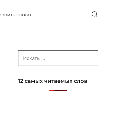
авить слово
Search
for:
12 самых читаемых слов