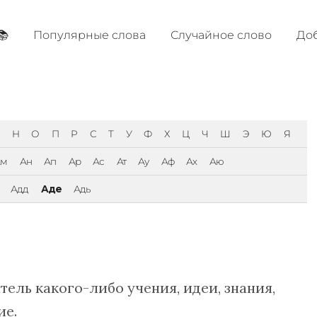
📚
Популярные cлова
Случайное слово
Доб
Н
О
П
Р
С
Т
У
Ф
Х
Ц
Ч
Ш
Э
Ю
Я
Ам
Ан
Ап
Ар
Ас
Ат
Ау
Аф
Ах
Аю
Адд
Аде
Адь
ель какого-либо учения, идеи, знания,
ие.