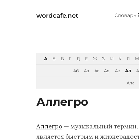
Перейти
к
wordcafe.net
Cловарь 
содержимому
А
Б
В
Г
Д
Е
Ж
З
И
К
Л
М
Аб
Ав
Аг
Ад
Ак
Ал
Алк
Аллегро
Аллегро
— музыкальный термин,
является быстрым и жизнерадос