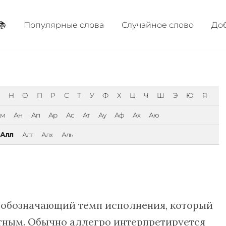
📚
Популярные cлова
Случайное слово
Доб
Н
О
П
Р
С
Т
У
Ф
Х
Ц
Ч
Ш
Э
Ю
Я
Ам
Ан
Ап
Ар
Ас
Ат
Ау
Аф
Ах
Аю
Алл
Алт
Алх
Аль
 обозначающий темп исполнения, который
тным. Обычно аллегро интерпретируется