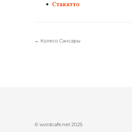
Стакатто
Навигация
←
Колесо Сансары
по
записям
© wordcafe.net 2025