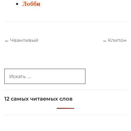
Лобби
Навигация
←
Чванливый
→
Клипон
по
записям
Search
for:
12 самых читаемых слов