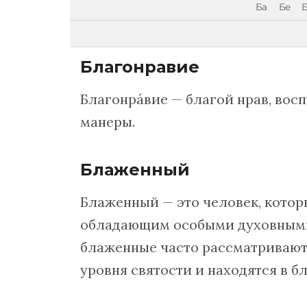
Ба
Бе
Б
Благонравие
Благонрáвие — благой нрав, вос
манеры.
Блаженный
Блаженный — это человек, котор
обладающим особыми духовными
блаженные часто рассматривают
уровня святости и находятся в б