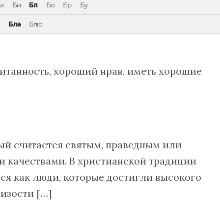
з
Би
Бл
Бо
Бр
Бу
Бла
Блю
питанность, хороший нрав, иметь хорошие
ый считается святым, праведным или
 качествами. В христианской традиции
ся как люди, которые достигли высокого
лизости […]