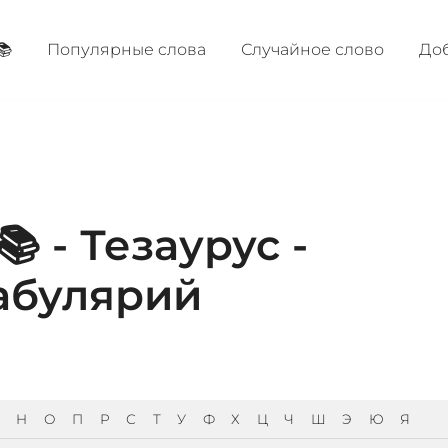
📚
Популярные cлова
Случайное слово
Доб
 - Тезаурус -
абулярий
Н
О
П
Р
С
Т
У
Ф
Х
Ц
Ч
Ш
Э
Ю
Я