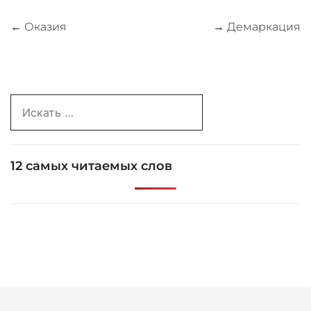
Навигация
←
Оказия
→
Демаркация
по
записям
Search
for:
12 самых читаемых слов