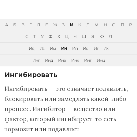
А
Б
В
Г
Д
Е
Ж
З
И
К
Л
М
Н
О
П
Р
С
Т
У
Ф
Х
Ц
Ч
Ш
Э
Ю
Я
Ид
Из
Им
Ин
Ип
Ис
Ит
Их
Инг
Инд
Ине
Инк
Инт
Инц
Ингибировать
Ингибировать — это означает подавлять,
блокировать или замедлять какой-либо
процесс. Ингибитор — вещество или
фактор, который ингибирует, то есть
тормозит или подавляет