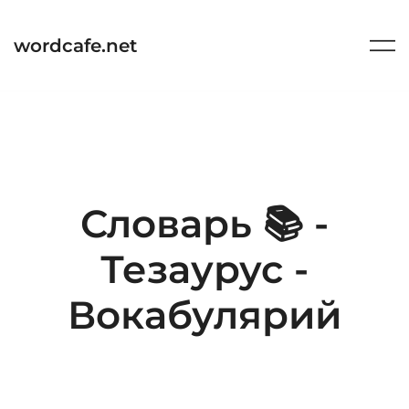
Перейти
к
wordcafe.net
содержимому
Словарь 📚 -
Тезаурус -
Вокабулярий