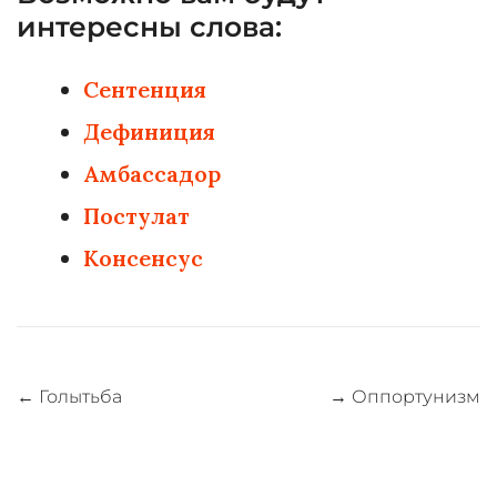
интересны слова:
Сентенция
Дефиниция
Амбассадор
Постулат
Консенсус
Навигация
←
Голытьба
→
Оппортунизм
по
записям