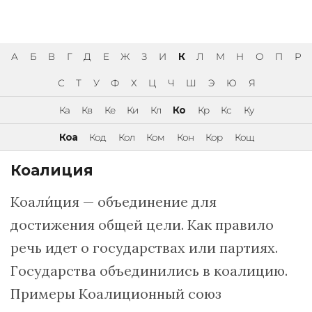
А
Б
В
Г
Д
Е
Ж
З
И
К
Л
М
Н
О
П
Р
С
Т
У
Ф
Х
Ц
Ч
Ш
Э
Ю
Я
Ка
Кв
Ке
Ки
Кл
Ко
Кр
Кс
Ку
Коа
Код
Кол
Ком
Кон
Кор
Кощ
Коалиция
Коали́ция — объединение для
достижения общей цели. Как правило
речь идет о государствах или партиях.
Государства объединились в коалицию.
Примеры Коалиционный союз