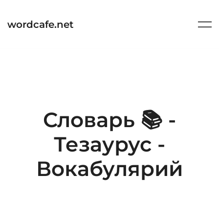
Перейти
к
wordcafe.net
содержимому
Словарь 📚 -
Тезаурус -
Вокабулярий