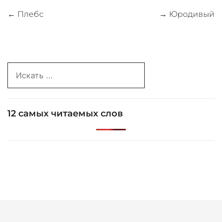
Навигация
←
Плебс
→
Юродивый
по
записям
Search
for:
12 самых читаемых слов