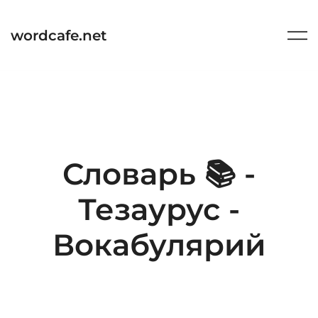
Перейти
к
wordcafe.net
содержимому
Словарь 📚 -
Тезаурус -
Вокабулярий