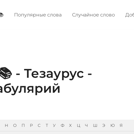
📚
Популярные cлова
Случайное слово
Доб
 - Тезаурус -
абулярий
Н
О
П
Р
С
Т
У
Ф
Х
Ц
Ч
Ш
Э
Ю
Я