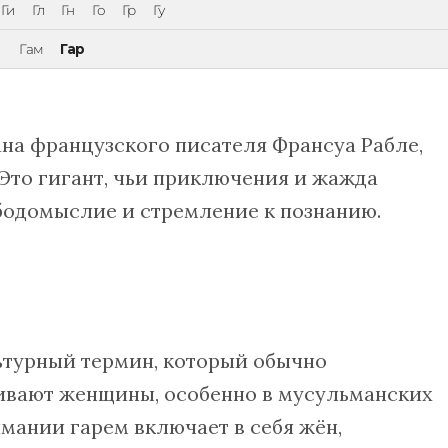
Ги
Гл
Гн
Го
Гр
Гу
Гам
Гар
на французского писателя Франсуа Рабле,
 Это гигант, чьи приключения и жажда
бодомыслие и стремление к познанию.
ьтурный термин, который обычно
живают женщины, особенно в мусульманских
мании гарем включает в себя жён,