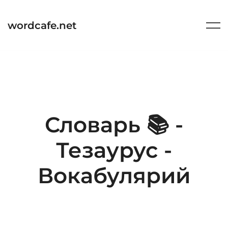
Перейти
к
wordcafe.net
содержимому
Словарь 📚 -
Тезаурус -
Вокабулярий