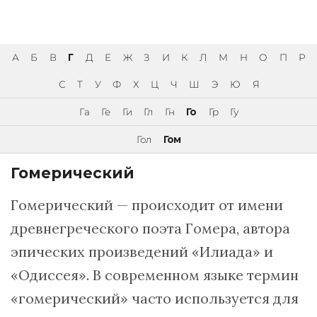
А
Б
В
Г
Д
Е
Ж
З
И
К
Л
М
Н
О
П
Р
С
Т
У
Ф
Х
Ц
Ч
Ш
Э
Ю
Я
Га
Ге
Ги
Гл
Гн
Го
Гр
Гу
Гол
Гом
Гомерический
Гомерический — происходит от имени
древнегреческого поэта Гомера, автора
эпических произведений «Илиада» и
«Одиссея». В современном языке термин
«гомерический» часто используется для