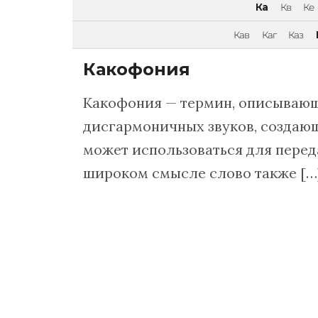
Ка
Кв
Ке
Кав
Каг
Каз
Какофония
Какофония — термин, описывающ
дисгармоничных звуков, создающ
может использоваться для перед
широком смысле слово также […