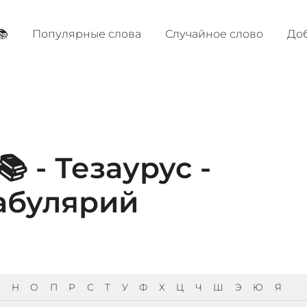
📚
Популярные cлова
Случайное слово
Доб
 - Тезаурус -
абулярий
Н
О
П
Р
С
Т
У
Ф
Х
Ц
Ч
Ш
Э
Ю
Я