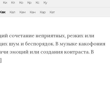
Ки
Кл
Ко
Кр
Кс
Ку
Как
Кал
Кам
Кан
Кар
Кат
ий сочетание неприятных, резких или
их шум и беспорядок. В музыке какофония
ачи эмоций или создания контраста. В
]