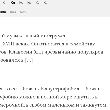
Ки
Кл
Ко
Кр
Кс
Ку
Кла
Кли
Кло
ый музыкальный инструмент,
-XVIII веках. Он относится к семейству
ов. Клавесин был чрезвычайно популярен
зовался в […]
 то есть боязнь. Клаустрофобия — боязнь
рофобию можно в полной мере ощутить в
имерочной, в любом маленьком и замкнутом