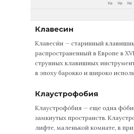
Ка
Кв
Ке
Клавесин
Клавеси́н — старинный клавишн
распространенный в Европе в XVI
струнных клавишных инструмент
в эпоху барокко и широко исполь
Клаустрофобия
Клаустрофóбия — еще одна фóбия,
замкнутых пространств. Клауст
лифте, маленькой комнате, в пр