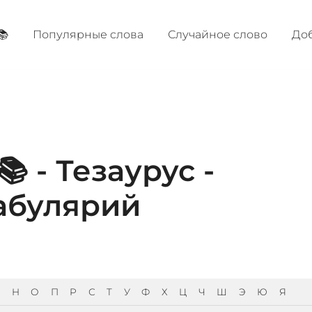
📚
Популярные cлова
Случайное слово
Доб
 - Тезаурус -
абулярий
Н
О
П
Р
С
Т
У
Ф
Х
Ц
Ч
Ш
Э
Ю
Я