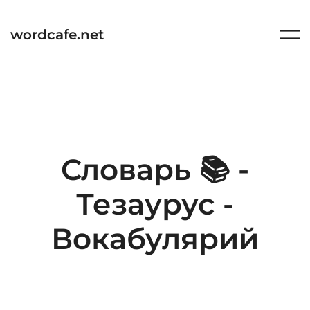
Перейти
к
wordcafe.net
содержимому
Словарь 📚 -
Тезаурус -
Вокабулярий