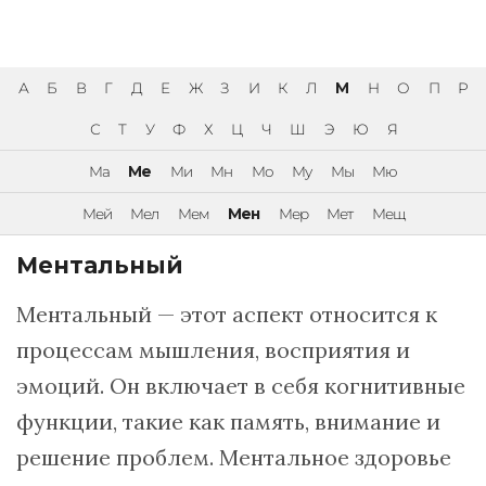
А
Б
В
Г
Д
Е
Ж
З
И
К
Л
М
Н
О
П
Р
С
Т
У
Ф
Х
Ц
Ч
Ш
Э
Ю
Я
Ма
Ме
Ми
Мн
Мо
Му
Мы
Мю
Мей
Мел
Мем
Мен
Мер
Мет
Мещ
Ментальный
Ментальный — этот аспект относится к
процессам мышления, восприятия и
эмоций. Он включает в себя когнитивные
функции, такие как память, внимание и
решение проблем. Ментальное здоровье