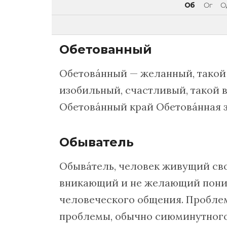
Об
Ог
О
Обетованный
Обетовáнный — желанный, такой 
изобильный, счастливый, такой 
Обетовáнный край Обетовáнная 
Обыватель
Обывáтель, человек живущий св
вникающий и не желающий поним
человеческого общения. Проблем
проблемы, обычно сиюминутного