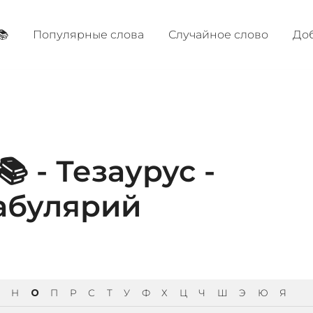
📚
Популярные cлова
Случайное слово
Доб
 - Тезаурус -
абулярий
Н
О
П
Р
С
Т
У
Ф
Х
Ц
Ч
Ш
Э
Ю
Я