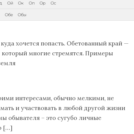
д
Ой
Ок
Оп
Ор
Ос
Обе
Обы
куда хочется попасть. Обетованный край —
в который многие стремятся. Примеры
земля
оими интересами, обычно мелкими, не
ать и участвовать в любой другой жизни
ы обывателя – это сугубо личные
 […]