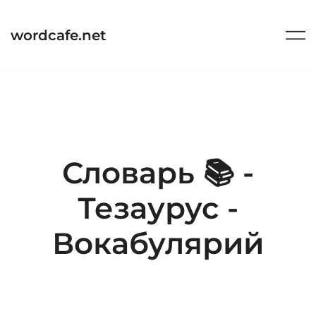
Перейти
к
wordcafe.net
содержимому
Словарь 📚 -
Тезаурус -
Вокабулярий