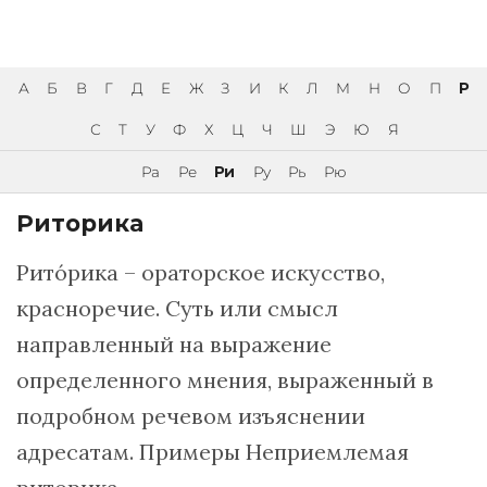
А
Б
В
Г
Д
Е
Ж
З
И
К
Л
М
Н
О
П
Р
С
Т
У
Ф
Х
Ц
Ч
Ш
Э
Ю
Я
Ра
Ре
Ри
Ру
Рь
Рю
Риторика
Ритóрика – ораторское искусство,
красноречие. Суть или смысл
направленный на выражение
определенного мнения, выраженный в
подробном речевом изъяснении
адресатам. Примеры Неприемлемая