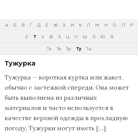
А
Б
В
Г
Д
Е
Ж
З
И
К
Л
М
Н
О
П
Р
С
Т
У
Ф
Х
Ц
Ч
Ш
Э
Ю
Я
Та
Те
Тр
Ту
Ты
Тужурка
Тужурка — короткая куртка или жакет,
обычно с застежкой спереди. Она может
быть выполнена из различных
материалов и часто используется в
качестве верхней одежды в прохладную
погоду. Тужурки могут иметь […]