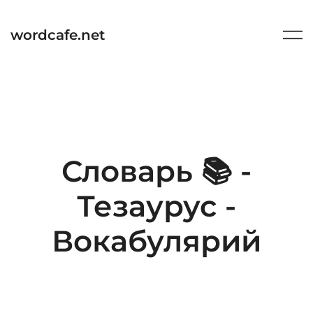
Перейти
к
wordcafe.net
содержимому
Словарь 📚 -
Тезаурус -
Вокабулярий