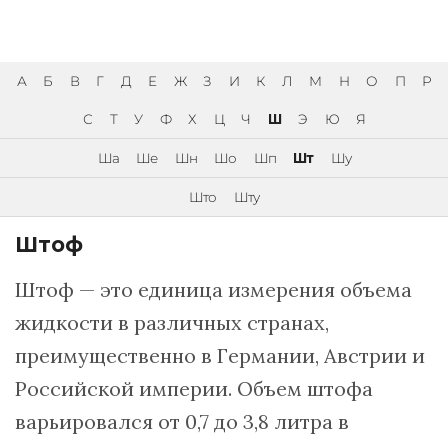
А
Б
В
Г
Д
Е
Ж
З
И
К
Л
М
Н
О
П
Р
С
Т
У
Ф
Х
Ц
Ч
Ш
Э
Ю
Я
Ша
Ше
Шн
Шо
Шп
Шт
Шу
Што
Шту
Штоф
Штоф — это единица измерения объема
жидкости в различных странах,
преимущественно в Германии, Австрии и
Российской империи. Объем штофа
варьировался от 0,7 до 3,8 литра в