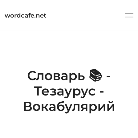
Перейти
к
wordcafe.net
содержимому
Словарь 📚 -
Тезаурус -
Вокабулярий