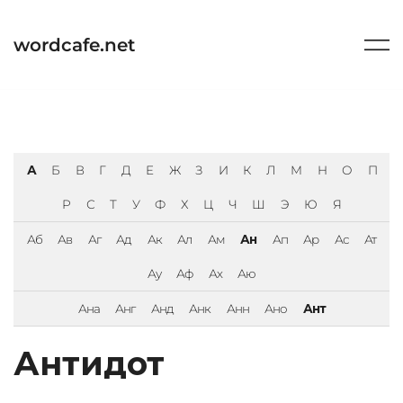
Перейти
к
wordcafe.net
содержимому
А
Б
В
Г
Д
Е
Ж
З
И
К
Л
М
Н
О
П
Р
С
Т
У
Ф
Х
Ц
Ч
Ш
Э
Ю
Я
Аб
Ав
Аг
Ад
Ак
Ал
Ам
Ан
Ап
Ар
Ас
Ат
Ау
Аф
Ах
Аю
Ана
Анг
Анд
Анк
Анн
Ано
Ант
Антидот