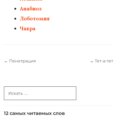
Анабиоз
Лоботомия
Чакра
Навигация
←
Пенетрация
→
Тет-а-тет
по
записям
Search
for:
12 самых читаемых слов