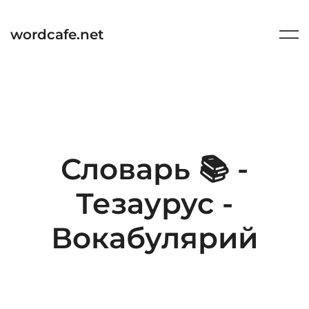
Перейти
к
wordcafe.net
содержимому
Словарь 📚 -
Тезаурус -
Вокабулярий