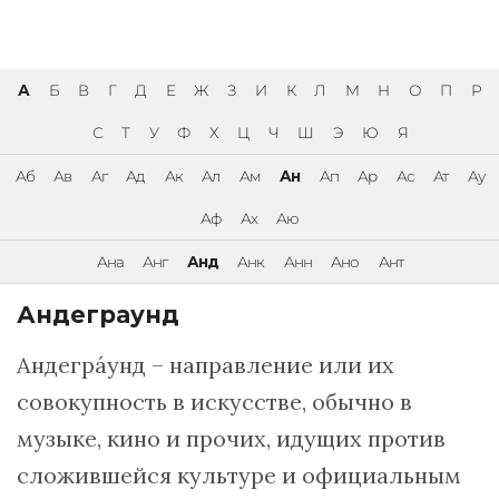
А
Б
В
Г
Д
Е
Ж
З
И
К
Л
М
Н
О
П
Р
С
Т
У
Ф
Х
Ц
Ч
Ш
Э
Ю
Я
Аб
Ав
Аг
Ад
Ак
Ал
Ам
Ан
Ап
Ар
Ас
Ат
Ау
Аф
Ах
Аю
Ана
Анг
Анд
Анк
Анн
Ано
Ант
Андеграунд
Андегрáунд – направление или их
совокупность в искусстве, обычно в
музыке, кино и прочих, идущих против
сложившейся культуре и официальным