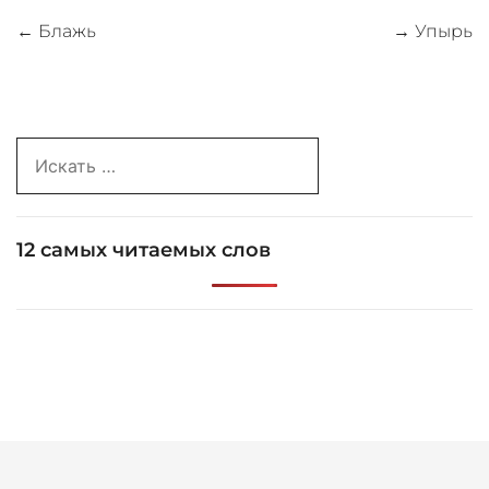
Навигация
←
Блажь
→
Упырь
по
записям
Search
for:
12 самых читаемых слов