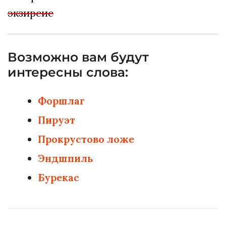
экзирсис
Возможно вам будут
интересны слова:
Форшлаг
Пируэт
Прокрустово ложе
Эндшпиль
Бурекас