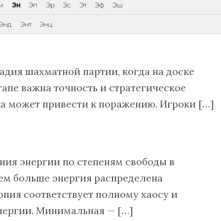
м
Эн
Эп
Эр
Эс
Эт
Эф
Эш
Энд
Энт
Энц
дия шахматной партии, когда на доске
тапе важна точность и стратегическое
а может привести к поражению. Игроки […]
ния энергии по степеням свободы в
тем больше энергия распределена
пия соответствует полному хаосу и
ергии. Минимальная — […]