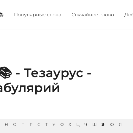
📚
Популярные cлова
Случайное слово
Доб
 - Тезаурус -
абулярий
Н
О
П
Р
С
Т
У
Ф
Х
Ц
Ч
Ш
Э
Ю
Я