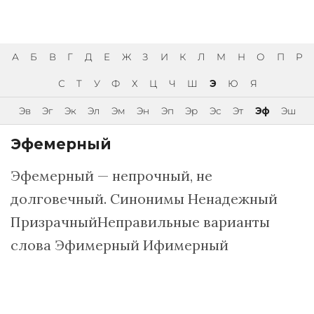
А
Б
В
Г
Д
Е
Ж
З
И
К
Л
М
Н
О
П
Р
С
Т
У
Ф
Х
Ц
Ч
Ш
Э
Ю
Я
Эв
Эг
Эк
Эл
Эм
Эн
Эп
Эр
Эс
Эт
Эф
Эш
Эфемерный
Эфемерный — непрочный, не
долговечный. Синонимы Ненадежный
ПризрачныйНеправильные варианты
слова Эфимерный Ифимерный