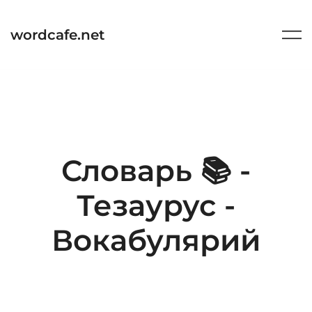
Перейти
к
wordcafe.net
содержимому
Словарь 📚 -
Тезаурус -
Вокабулярий