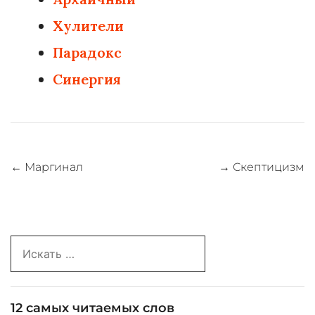
Хулители
Парадокс
Синергия
Навигация
←
Маргинал
→
Скептицизм
по
записям
Search
for:
12 самых читаемых слов