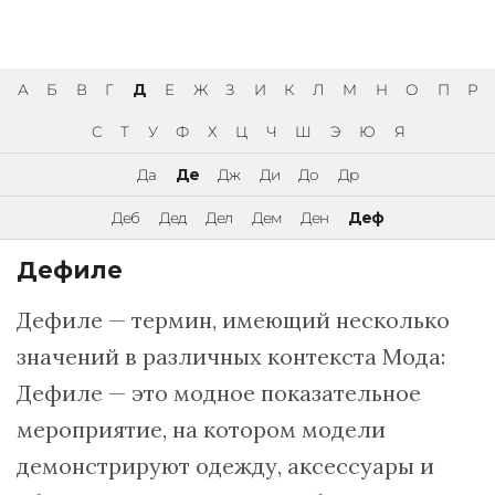
А
Б
В
Г
Д
Е
Ж
З
И
К
Л
М
Н
О
П
Р
С
Т
У
Ф
Х
Ц
Ч
Ш
Э
Ю
Я
Да
Де
Дж
Ди
До
Др
Деб
Дед
Дел
Дем
Ден
Деф
Дефиле
Дефиле — термин, имеющий несколько
значений в различных контекста Мода:
Дефиле — это модное показательное
мероприятие, на котором модели
демонстрируют одежду, аксессуары и