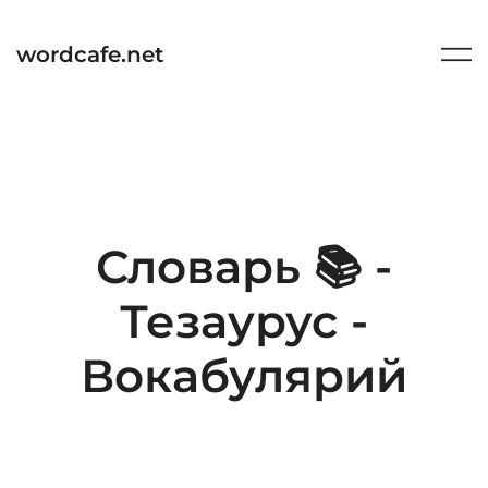
Перейти
к
wordcafe.net
содержимому
Словарь 📚 -
Тезаурус -
Вокабулярий