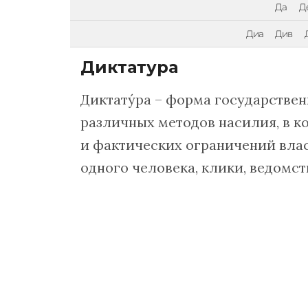
Да
Д
Диа
Див
Диктатура
Диктату́ра – форма государственн
различных методов на­си­лия, в 
и фактических ограничений власть
од­но­го человека, кли­ки, ведомс