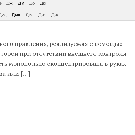
е
Дж
Ди
До
Др
Дид
Дик
Дил
Дис
Дих
ого прав­ле­ния, реализуемая с по­мо­щью
которой при отсутствии внешнего контроля
 монопольно скон­цен­три­ро­ва­на в ру­ках
тва или […]