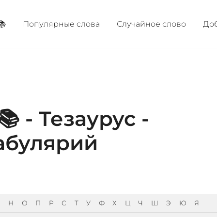
📚
Популярные cлова
Случайное слово
Доб
 - Тезаурус -
абулярий
Н
О
П
Р
С
Т
У
Ф
Х
Ц
Ч
Ш
Э
Ю
Я