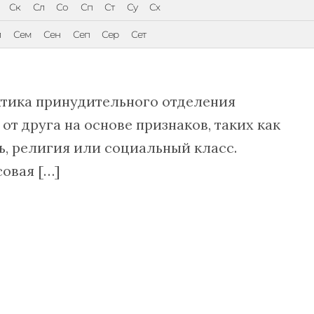
Ск
Сл
Со
Сп
Ст
Су
Сх
л
Сем
Сен
Сеп
Сер
Сет
ктика принудительного отделения
от друга на основе признаков, таких как
ь, религия или социальный класс.
совая […]