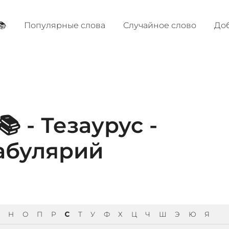
📚
Популярные cлова
Случайное слово
Доб
 - Тезаурус -
абулярий
Н
О
П
Р
С
Т
У
Ф
Х
Ц
Ч
Ш
Э
Ю
Я