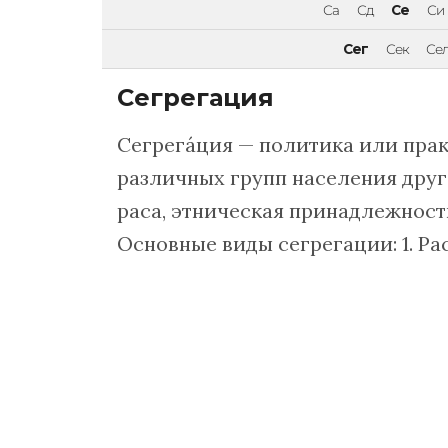
Са
Сд
Се
Си
Сег
Сек
Се
Сегрегация
Сегрегáция — политика или пра
различных групп населения друг 
раса, этническая принадлежност
Основные виды сегрегации: 1. Ра