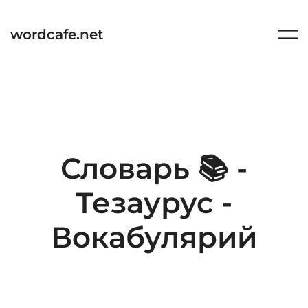
Перейти
к
wordcafe.net
содержимому
Словарь 📚 -
Тезаурус -
Вокабулярий