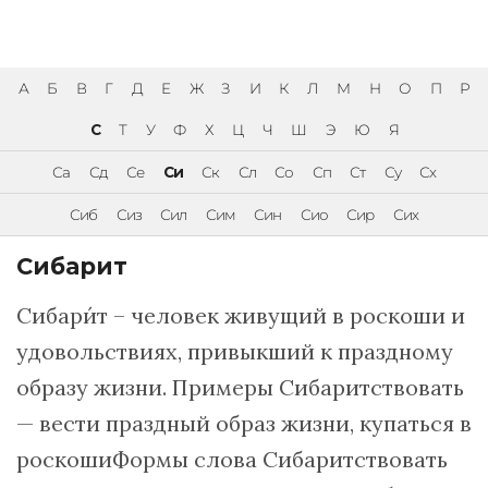
А
Б
В
Г
Д
Е
Ж
З
И
К
Л
М
Н
О
П
Р
С
Т
У
Ф
Х
Ц
Ч
Ш
Э
Ю
Я
Са
Сд
Се
Си
Ск
Сл
Со
Сп
Ст
Су
Сх
Сиб
Сиз
Сил
Сим
Син
Сио
Сир
Сих
Сибарит
Сибари́т – человек живущий в роскоши и
удовольствиях, привыкший к праздному
образу жизни. Примеры Сибаритствовать
— вести праздный образ жизни, купаться в
роскошиФормы слова Сибаритствовать