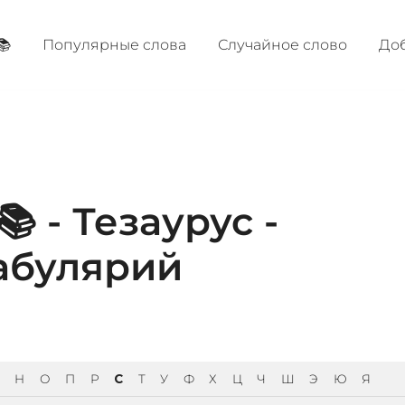
📚
Популярные cлова
Случайное слово
Доб
 - Тезаурус -
абулярий
Н
О
П
Р
С
Т
У
Ф
Х
Ц
Ч
Ш
Э
Ю
Я