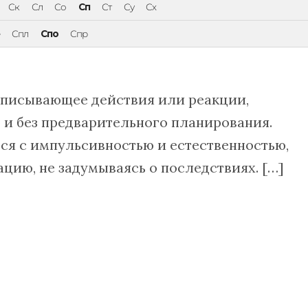
Ск
Сл
Со
Сп
Ст
Су
Сх
Спл
Спо
Спр
описывающее действия или реакции,
и без предварительного планирования.
ся с импульсивностью и естественностью,
ацию, не задумываясь о последствиях. […]