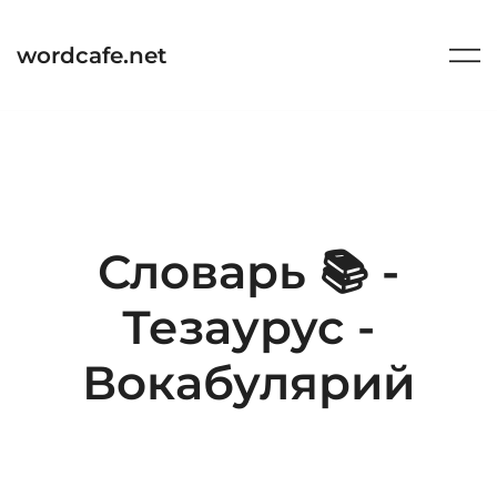
Перейти
к
wordcafe.net
содержимому
Словарь 📚 -
Тезаурус -
Вокабулярий