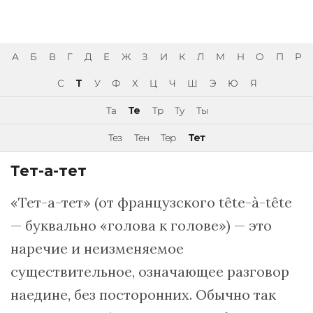
А
Б
В
Г
Д
Е
Ж
З
И
К
Л
М
Н
О
П
Р
С
Т
У
Ф
Х
Ц
Ч
Ш
Э
Ю
Я
Та
Те
Тр
Ту
Ты
Тез
Тен
Тер
Тет
Тет-а-тет
«Тет-а-тет» (от французского tête-à-tête
— буквально «голова к голове») — это
наречие и неизменяемое
существительное, означающее разговор
наедине, без посторонних. Обычно так