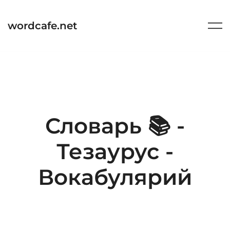
Перейти
к
wordcafe.net
содержимому
Словарь 📚 -
Тезаурус -
Вокабулярий