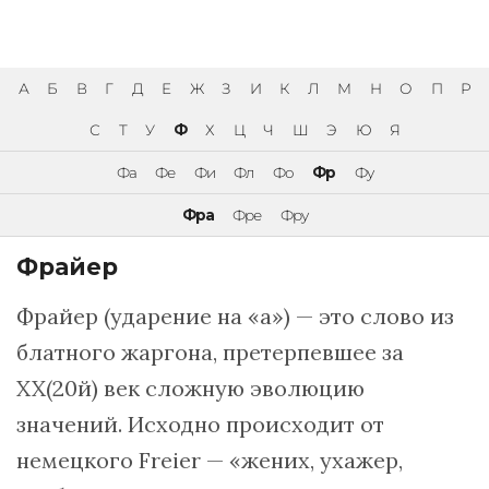
А
Б
В
Г
Д
Е
Ж
З
И
К
Л
М
Н
О
П
Р
С
Т
У
Ф
Х
Ц
Ч
Ш
Э
Ю
Я
Фа
Фе
Фи
Фл
Фо
Фр
Фу
Фра
Фре
Фру
Фрайер
Фрайер (ударение на «а») — это слово из
блатного жаргона, претерпевшее за
XX(20й) век сложную эволюцию
значений. Исходно происходит от
немецкого Freier — «жених, ухажер,