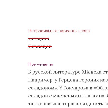
Неправильные варианты слова
Силадон
Серладон
Примечания
В русской литературе XIX века э
Например, у Герцена героиня на
селадоном». У Гончарова в «Обл
селадон с маслеными глазами». 
также называют разновидность к