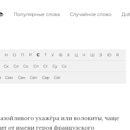
📚
Популярные cлова
Случайное слово
Доб
Н
О
П
Р
С
Т
У
Ф
Х
Ц
Ч
Ш
Э
Ю
Я
Ск
Сл
Со
Сп
Ст
Су
Сх
л
Сем
Сен
Сеп
Сер
Сет
азойливого ухажёра или волокиты, чаще
ит от имени героя французского