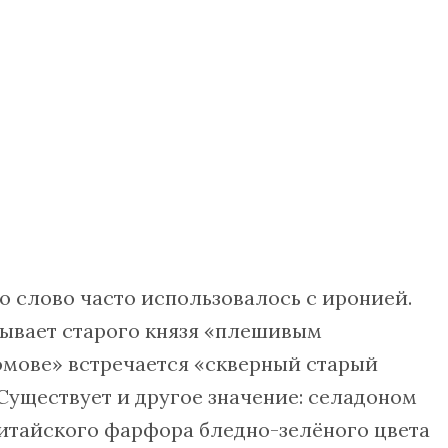
то слово часто использовалось с иронией.
зывает старого князя «плешивым
омове» встречается «скверный старый
Существует и другое значение: селадоном
итайского фарфора бледно-зелёного цвета