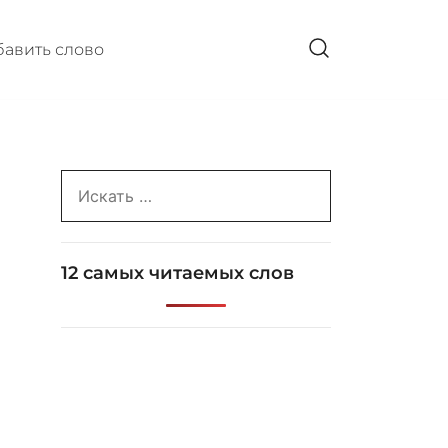
авить слово
Search
for:
12 самых читаемых слов