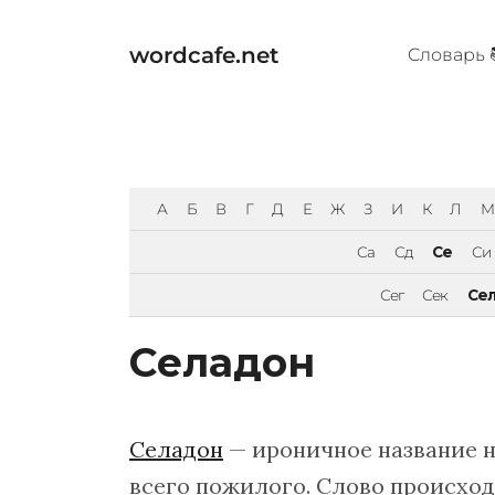
Перейти
к
wordcafe.net
Cловарь 
содержимому
А
Б
В
Г
Д
Е
Ж
З
И
К
Л
М
Са
Сд
Се
Си
Сег
Сек
Се
Селадон
Селадон
— ироничное название н
всего пожилого. Слово происход