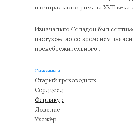
пасторального романа XVII века
Изначально Селадон был сенти
пастухом, но со временем значен
пренебрежительного .
Синонимы
Старый греховодник
Сердцеед
Ферлакур
Ловелас
Ухажёр